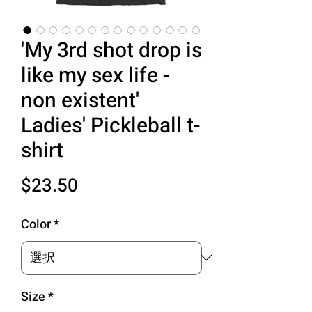
'My 3rd shot drop is
like my sex life -
non existent'
Ladies' Pickleball t-
shirt
価
$23.50
格
Color
*
Size
*