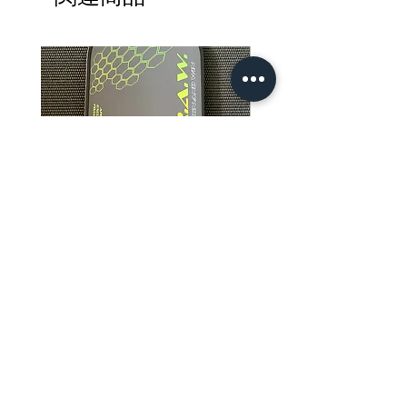
R.A.W. Apis Dorsata Excluder
R.A.W. EXCLUDER Grego
Pro Foam Core 4.0 Pickleball
Storm Art Series Pickleb
Paddle
Paddle
価格
価格
$239.99
$179.99