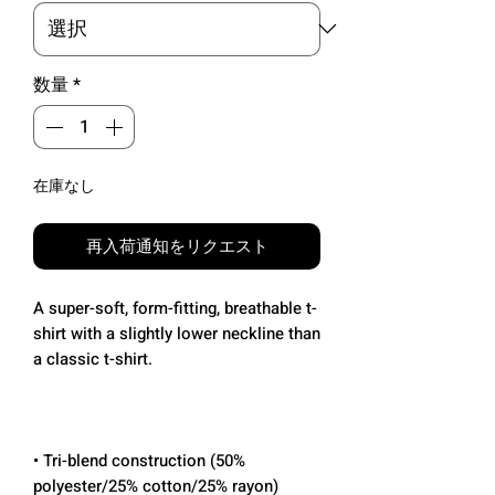
数量
*
在庫なし
再入荷通知をリクエスト
A super-soft, form-fitting, breathable t-
shirt with a slightly lower neckline than 
• Tri-blend construction (50% 