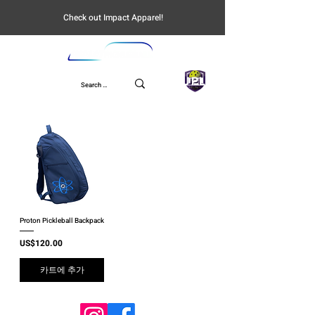
Check out Impact Apparel!
UPL
Proton Pickleball Backpack
가격
US$120.00
카트에 추가