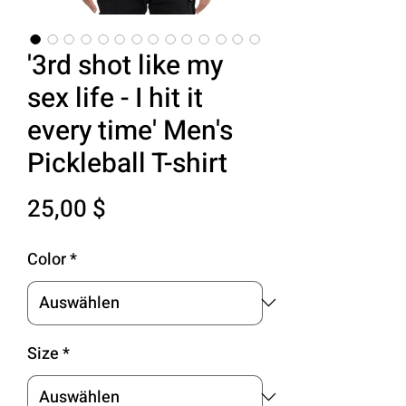
'3rd shot like my
sex life - I hit it
every time' Men's
Pickleball T-shirt
Preis
25,00 $
Color
*
Size
*