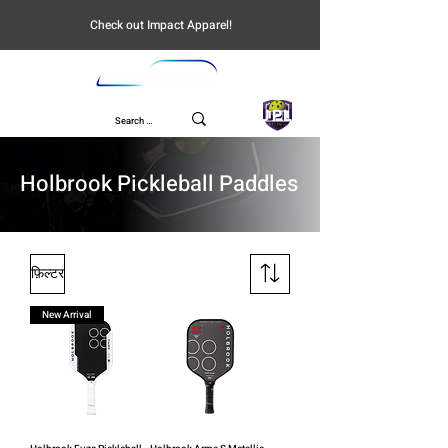
Check out Impact Apparel!
UPL
Holbrook Pickleball Paddles
फ़िल्टर
New Arrival