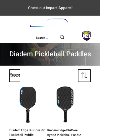
Check out Impact Apparel!
UPL
Diadem Pickleball Paddles
फ़िल्टर
Diadem Edge BluCore Pro
Diadem Edge BluCore
Pickleball Paddle
Hybrid Pickleball Paddle