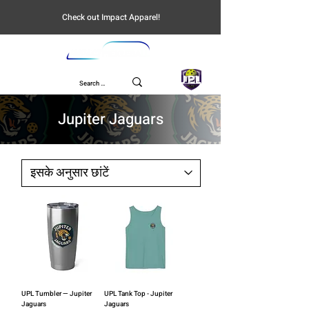
Check out Impact Apparel!
UPL
Jupiter Jaguars
UPL Tumbler — Jupiter
UPL Tank Top - Jupiter
Jaguars
Jaguars