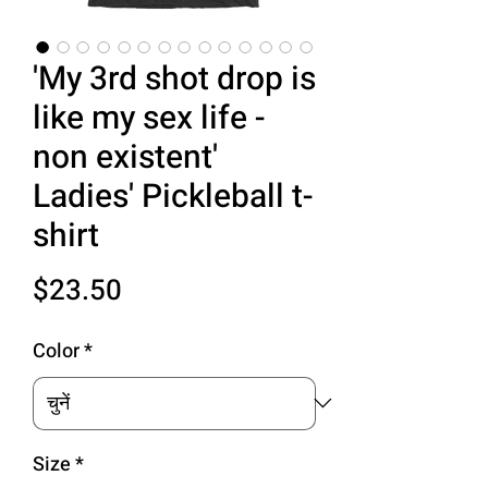
'My 3rd shot drop is
like my sex life -
non existent'
Ladies' Pickleball t-
shirt
मूल्य
$23.50
Color
*
Size
*