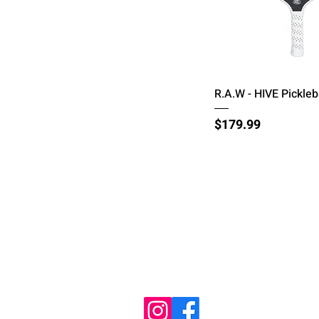
त्वरित दृश्य
R.A.W - HIVE Pickleb
मूल्य
$179.99